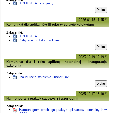
KOMUNIKAT - projekty
Drukuj
2026-01-15 11:45
#
Komunikat dla aplikantów III roku w sprawie kolokwium
Załączniki:
KOMUNIKAT
Załącznik nr 1 do Kolokwium
Drukuj
2025-12-19 12:19
#
Komunikat dla I roku aplikacji notarialnej - inauguracja
szkolenia
Załączniki:
Inauguracja szkolenia - nabór 2025
Drukuj
2025-12-17 13:19
#
Harmonogram praktyk sądowych i wzór opinii
Załączniki:
Harmonogram przebiegu praktyk aplikantów notarialnych w