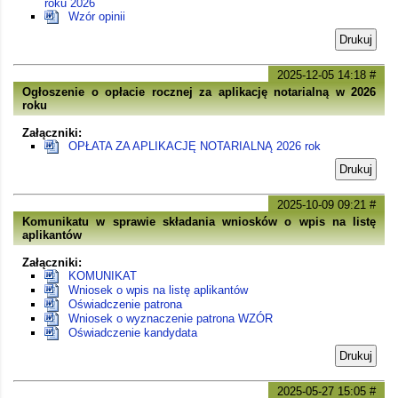
roku 2026
Wzór opinii
Drukuj
2025-12-05 14:18
#
Ogłoszenie o opłacie rocznej za aplikację notarialną w 2026
roku
Załączniki:
OPŁATA ZA APLIKACJĘ NOTARIALNĄ 2026 rok
Drukuj
2025-10-09 09:21
#
Komunikatu w sprawie składania wniosków o wpis na listę
aplikantów
Załączniki:
KOMUNIKAT
Wniosek o wpis na listę aplikantów
Oświadczenie patrona
Wniosek o wyznaczenie patrona WZÓR
Oświadczenie kandydata
Drukuj
2025-05-27 15:05
#