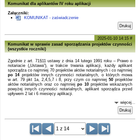
Komunikat dla aplikantów IV roku aplikacji
Załączniki:
KOMUNIKAT - zaświadczenie
Drukuj
2025-01-10 14:15
#
Komunikat w sprawie zasad sporządzania projektów czynności
(wszystkie roczniki)
Zgodnie z art. 71§11 ustawy z dnia 14 lutego 1991 roku – Prawo o
notariacie („Ustawa”), w trakcie trwania aplikacji, każdy aplikant
sporządza co najmniej 70 projektów aktów notarialnych i co najmniej
po 14
projektów innych czynności notarialnych, o których mowa
w art. 79 pkt 1a, 2,4,5,7 i 8, przy czym co najmniej
50
projektów
aktów notarialnych oraz co najmniej
po 10
projektów wskazanych
powyżej innych czynności notarialnych, aplikant sporządza przed
upływem 2 lat i 6 miesięcy aplikacji.
więcej...
Drukuj